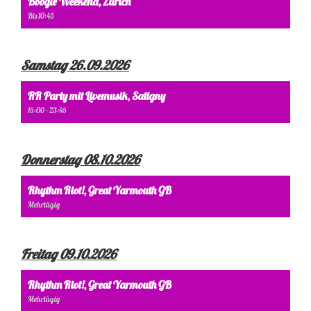
Boogie Weekend, Zürich
Bis 10:45
Samstag 26.09.2026
RR Party mit Livemusik, Satigny
15:00 - 23:45
Donnerstag 08.10.2026
Rhythm Riot!, Great Yarmouth GB
Mehrtägig
Freitag 09.10.2026
Rhythm Riot!, Great Yarmouth GB
Mehrtägig